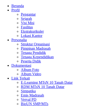
Beranda
Profil
Pengantar
Sejarah
Visi Misi
Fasilitas
Ekstrakurikuler
Lokasi Kantor
Personalia
Struktur Organisasi
Pimpinan Madrasah
Tenaga Pendidik
Tenaga Kependidikan
Peserta Didik
Dokumentasi
Album Foto
Album Video
Link Terkait
E-Learning MTsN 10 Tanah Datar
RDM MTsN 10 Tanah Datar
Simpatika
Emis Madrasah
Verval PD
BioUN SMP/MTs