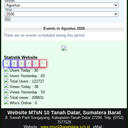
Month:
Year:
Events in Agustus 2026
There are no events scheduled during this period.
Statistik Website
1
2
2
7
2
7
Users Today : 30
Users Yesterday : 43
Total Users : 122727
Views Today : 38
Views Yesterday : 53
Total views : 208831
Who's Online : 0
Website MTsN 10 Tanah Datar, Sumatera Barat
Jl. Sawah Parit Sungayang, Kabupaten Tanah Datar 27294, Telp. (0752)
7577525
Website :
www.mtsn10tanahdatar.sch.id
eMail :