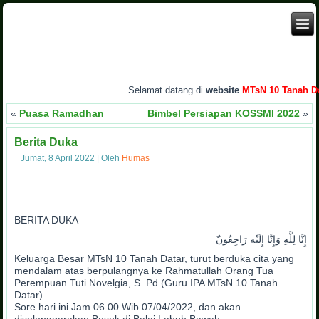
Selamat datang di
website
MTsN 10 Tanah Data
«
Puasa Ramadhan
Bimbel Persiapan KOSSMI 2022
»
Berita Duka
Jumat, 8 April 2022
|
Oleh
Humas
BERITA DUKA
َإِنَّا لِلَّهِ وَإِنَّا إِلَيْه رَاجِعُونَُ
Keluarga Besar MTsN 10 Tanah Datar, turut berduka cita yang
mendalam atas berpulangnya ke Rahmatullah Orang Tua
Perempuan Tuti Novelgia, S. Pd (Guru IPA MTsN 10 Tanah
Datar)
Sore hari ini Jam 06.00 Wib 07/04/2022, dan akan