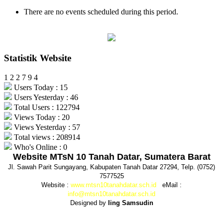
There are no events scheduled during this period.
Statistik Website
1
2
2
7
9
4
Users Today : 15
Users Yesterday : 46
Total Users : 122794
Views Today : 20
Views Yesterday : 57
Total views : 208914
Who's Online : 0
Website MTsN 10 Tanah Datar, Sumatera Barat
Jl. Sawah Parit Sungayang, Kabupaten Tanah Datar 27294, Telp. (0752)
7577525
Website :
www.mtsn10tanahdatar.sch.id
eMail :
info@mtsn10tanahdatar.sch.id
Designed by
Iing Samsudin