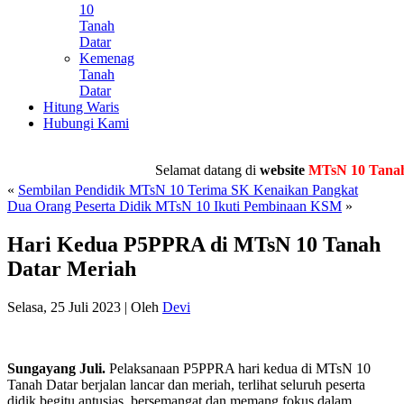
10
Tanah
Datar
Kemenag
Tanah
Datar
Hitung Waris
Hubungi Kami
Selamat datang di
website
MTsN 10 Tanah Da
«
Sembilan Pendidik MTsN 10 Terima SK Kenaikan Pangkat
Dua Orang Peserta Didik MTsN 10 Ikuti Pembinaan KSM
»
Hari Kedua P5PPRA di MTsN 10 Tanah
Datar Meriah
Selasa, 25 Juli 2023
|
Oleh
Devi
Sungayang Juli.
Pelaksanaan P5PPRA hari kedua di MTsN 10
Tanah Datar berjalan lancar dan meriah, terlihat seluruh peserta
didik begitu antusias, bersemangat dan memang fokus dalam