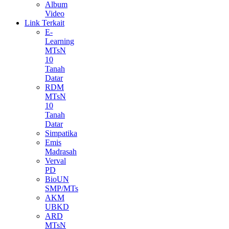
Album
Video
Link Terkait
E-
Learning
MTsN
10
Tanah
Datar
RDM
MTsN
10
Tanah
Datar
Simpatika
Emis
Madrasah
Verval
PD
BioUN
SMP/MTs
AKM
UBKD
ARD
MTsN