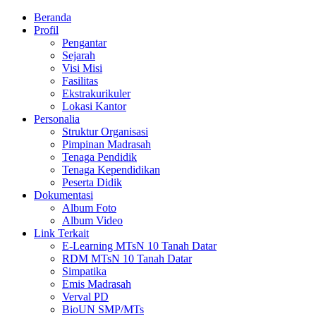
Beranda
Profil
Pengantar
Sejarah
Visi Misi
Fasilitas
Ekstrakurikuler
Lokasi Kantor
Personalia
Struktur Organisasi
Pimpinan Madrasah
Tenaga Pendidik
Tenaga Kependidikan
Peserta Didik
Dokumentasi
Album Foto
Album Video
Link Terkait
E-Learning MTsN 10 Tanah Datar
RDM MTsN 10 Tanah Datar
Simpatika
Emis Madrasah
Verval PD
BioUN SMP/MTs