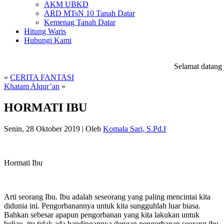
AKM UBKD
ARD MTsN 10 Tanah Datar
Kemenag Tanah Datar
Hitung Waris
Hubungi Kami
Selamat datang d
«
CERITA FANTASI
Khatam Alqur’an
»
HORMATI IBU
Senin, 28 Oktober 2019
|
Oleh
Komala Sari, S.Pd.I
Hormati Ibu
Arti seorang Ibu. Ibu adalah seseorang yang paling mencintai kita
didunia ini. Pengorbanannya untuk kita sungguhlah luar biasa.
Bahkan sebesar apapun pengorbanan yang kita lakukan untuk
beliau, itu tidak ada bandingannya dengan pengorbanan seorang ibu