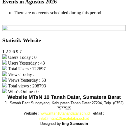
Events in Agustus 2026
There are no events scheduled during this period.
Statistik Website
1
2
2
6
9
7
Users Today : 0
Users Yesterday : 43
Total Users : 122697
Views Today :
Views Yesterday : 53
Total views : 208793
Who's Online : 0
Website MTsN 10 Tanah Datar, Sumatera Barat
Jl. Sawah Parit Sungayang, Kabupaten Tanah Datar 27294, Telp. (0752)
7577525
Website :
www.mtsn10tanahdatar.sch.id
eMail :
info@mtsn10tanahdatar.sch.id
Designed by
Iing Samsudin