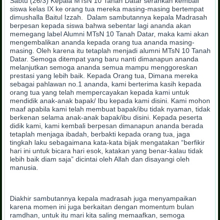
Sabtu (26/3) Kepala MTsN 10 Tanah Datar serahkan kembali
siswa kelas IX ke orang tua mereka masing-masing bertempat
dimushalla Baitul Izzah. Dalam sambutannya kepala Madrasah
berpesan kepada siswa bahwa sebentar lagi ananda akan
memegang label Alumni MTsN 10 Tanah Datar, maka kami akan
mengembalikan ananda kepada orang tua ananda masing-
masing. Oleh karena itu tetaplah menjadi alumni MTsN 10 Tanah
Datar. Semoga ditempat yang baru nanti dimanapun ananda
melanjutkan semoga ananda semua mampu menggoreskan
prestasi yang lebih baik. Kepada Orang tua, Dimana mereka
sebagai pahlawan no.1 ananda, kami berterima kasih kepada
orang tua yang telah mempercayakan kepada kami untuk
mendidik anak-anak bapak/ Ibu kepada kami disini. Kami mohon
maaf apabila kami telah membuat bapak/ibu tidak nyaman, tidak
berkenan selama anak-anak bapak/ibu disini. Kepada peserta
didik kami, kami kembali berpesan dimanapun ananda berada
tetaplah menjaga ibadah, berbakti kepada orang tua, jaga
tingkah laku sebagaimana kata-kata bijak mengatakan “berfikir
hari ini untuk bicara hari esok, katakan yang benar-kalau tidak
lebih baik diam saja” dicintai oleh Allah dan disayangi oleh
manusia.
Diakhir sambutannya kepala madrasah juga menyampaikan
karena momen ini juga berkaitan dengan momentum bulan
ramdhan, untuk itu mari kita saling memaafkan, semoga