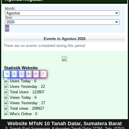
Month:
Year:
Events in Agustus 2026
There are no events scheduled during this period.
Statistik Website
1
2
2
8
0
7
Users Today : 6
Users Yesterday : 22
Total Users : 122807
Views Today : 6
Views Yesterday : 27
Total views : 208927
Who's Online : 0
Website MTsN 10 Tanah Datar, Sumatera Barat
Jl. Sawah Parit Sungayang, Kabupaten Tanah Datar 27294, Telp. (0752)