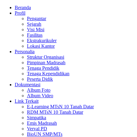
Beranda
Profil
Pengantar
Sejarah
Visi Misi
Fasilitas
Ekstrakurikuler
Lokasi Kantor
Personalia
Struktur Organisasi
Pimpinan Madrasah
Tenaga Pendidik
Tenaga Kependidikan
Peserta Didik
Dokumentasi
Album Foto
Album Video
Link Terkait
E-Learning MTsN 10 Tanah Datar
RDM MTsN 10 Tanah Datar
Simpatika
Emis Madrasah
Verval PD
BioUN SMP/MTs