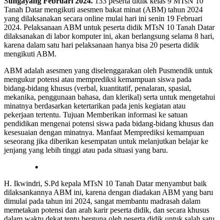
S
ungayang Februari 2024.
133 peserta didik kelas 9 MTsN 10
Tanah Datar mengikuti asesmen bakat minat (ABM) tahun 2024
yang dilaksanakan secara online mulai hari ini senin 19 Februari
2024. Pelaksanaan ABM untuk peserta didik MTsN 10 Tanah Datar
dilaksanakan di labor komputer ini, akan berlangsung selama 8 hari,
karena dalam satu hari pelaksanaan hanya bisa 20 peserta didik
mengikuti ABM.
ABM adalah asesmen yang diselenggarakan oleh Pusmendik untuk
mengukur potensi atau memprediksi kemampuan siswa pada
bidang-bidang khusus (verbal, kuantitatif, penalaran, spasial,
mekanika, penggunaan bahasa, dan klerikal) serta untuk mengetahui
minatnya berdasarkan ketertarikan pada jenis kegiatan atau
pekerjaan tertentu. Tujuan Memberikan informasi ke satuan
pendidikan mengenai potensi siswa pada bidang-bidang khusus dan
kesesuaian dengan minatnya. Manfaat Memprediksi kemampuan
seseorang jika diberikan kesempatan untuk melanjutkan belajar ke
jenjang yang lebih tinggi atau pada situasi yang baru.
H. Ikwindri, S.Pd kepala MTsN 10 Tanah Datar menyambut baik
dilaksankannya ABM ini, karena dengan diadakan ABM yang baru
dimulai pada tahun ini 2024, sangat membantu madrasah dalam
memetakan potensi dan arah karir peserta didik, dan secara khusus
dalam waktu dekat tentu berguna oleh peserta didik untuk salah satu