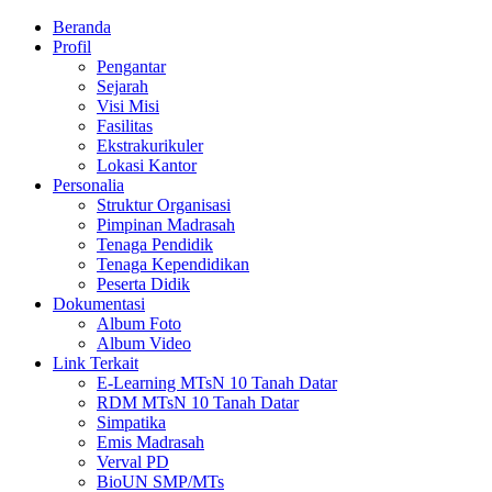
Beranda
Profil
Pengantar
Sejarah
Visi Misi
Fasilitas
Ekstrakurikuler
Lokasi Kantor
Personalia
Struktur Organisasi
Pimpinan Madrasah
Tenaga Pendidik
Tenaga Kependidikan
Peserta Didik
Dokumentasi
Album Foto
Album Video
Link Terkait
E-Learning MTsN 10 Tanah Datar
RDM MTsN 10 Tanah Datar
Simpatika
Emis Madrasah
Verval PD
BioUN SMP/MTs