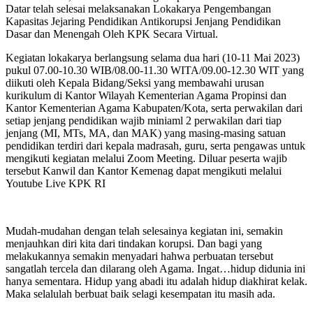
Datar telah selesai melaksanakan Lokakarya Pengembangan
Kapasitas Jejaring Pendidikan Antikorupsi Jenjang Pendidikan
Dasar dan Menengah Oleh KPK Secara Virtual.
Kegiatan lokakarya berlangsung selama dua hari (10-11 Mai 2023)
pukul 07.00-10.30 WIB/08.00-11.30 WITA/09.00-12.30 WIT yang
diikuti oleh Kepala Bidang/Seksi yang membawahi urusan
kurikulum di Kantor Wilayah Kementerian Agama Propinsi dan
Kantor Kementerian Agama Kabupaten/Kota, serta perwakilan dari
setiap jenjang pendidikan wajib miniaml 2 perwakilan dari tiap
jenjang (MI, MTs, MA, dan MAK) yang masing-masing satuan
pendidikan terdiri dari kepala madrasah, guru, serta pengawas untuk
mengikuti kegiatan melalui Zoom Meeting. Diluar peserta wajib
tersebut Kanwil dan Kantor Kemenag dapat mengikuti melalui
Youtube Live KPK RI
Mudah-mudahan dengan telah selesainya kegiatan ini, semakin
menjauhkan diri kita dari tindakan korupsi. Dan bagi yang
melakukannya semakin menyadari hahwa perbuatan tersebut
sangatlah tercela dan dilarang oleh Agama. Ingat…hidup didunia ini
hanya sementara. Hidup yang abadi itu adalah hidup diakhirat kelak.
Maka selalulah berbuat baik selagi kesempatan itu masih ada.