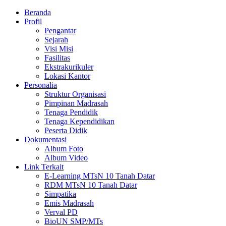
Beranda
Profil
Pengantar
Sejarah
Visi Misi
Fasilitas
Ekstrakurikuler
Lokasi Kantor
Personalia
Struktur Organisasi
Pimpinan Madrasah
Tenaga Pendidik
Tenaga Kependidikan
Peserta Didik
Dokumentasi
Album Foto
Album Video
Link Terkait
E-Learning MTsN 10 Tanah Datar
RDM MTsN 10 Tanah Datar
Simpatika
Emis Madrasah
Verval PD
BioUN SMP/MTs