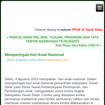
Selamat datang di
website
MTsN 10 Tanah Datar, Pr
«
PENYULUHAN VISI, MISI, TUJUAN, PROGRAM DAN TATA
TERTIB MADRASAH TP.2019/2020
Hari Raya Idul Adha 1440 H
»
Memperingati Hari Anak Nasional
Senin, 5 Agustus 2019
|
Oleh
Komala Sari, S.Pd.I
Sabtu, 4 Agustus 2019 merupakan hari anak nasional. Dalam
memperingati hari anak nasional pemerintah kabupaten Tanah
Datar yaitu Dinas Sosial,Perberdayaan Perempuan, dan
Perlindungan anak, mengadakan acara lomba tingkat
Kabupaten Tanah Datar. Lomba yang diadakan lomba
permainan tradisional yaitu lomba permainan cakbur dan lomba
membuat mainan tradisioanal. Acara lomba dilaksanakan di