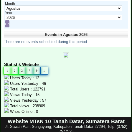
Month:
Year:
Events in Agustus 2026
There are no events scheduled during this period.
Statistik Website
1
2
2
7
9
1
Users Today : 12
Users Yesterday : 46
Total Users : 122791
Views Today : 15
Views Yesterday : 57
Total views : 208909
Who's Online : 0
Website MTsN 10 Tanah Datar, Sumatera Barat
Jl. Sawah Parit Sungayang, Kabupaten Tanah Datar 27294, Telp. (0752)
7577525