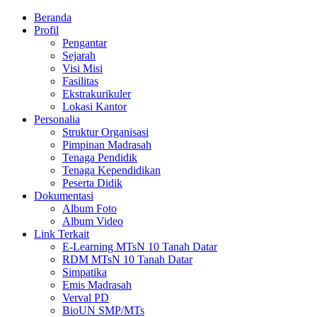
Beranda
Profil
Pengantar
Sejarah
Visi Misi
Fasilitas
Ekstrakurikuler
Lokasi Kantor
Personalia
Struktur Organisasi
Pimpinan Madrasah
Tenaga Pendidik
Tenaga Kependidikan
Peserta Didik
Dokumentasi
Album Foto
Album Video
Link Terkait
E-Learning MTsN 10 Tanah Datar
RDM MTsN 10 Tanah Datar
Simpatika
Emis Madrasah
Verval PD
BioUN SMP/MTs