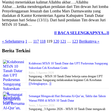
Wanita) meneriakkan kalimat Allahhu akbar….Allahhu
Akbar….ketika mendengarkan penilaian dari Tim dewan Juri lomba
Penyelenggaraan Jenazah dan Lomba Mars Darmawanita yang
diadakan di Kantor Kementerian Agama Kabupaten Tanah Datar
bertepatan hari Selasa (13/11). Dari hasil penilaian Tim dewan Juri
MTsN 10 Tanah…
[[ BACA SELENGKAPNYA...]]
« Sebelumnya
1
…
117
118
119
120
121
…
123
Berikutnya »
Berita Terkini
Kolaborasi MTsN 10 Tanah Datar dan UPT Puskesmas Sungayang
Sukseskan Cek Kesehatan Gratis
Rabu, 5 Agustus 2026
Sungayang – MTsN 10 Tanah Datar bekerja sama dengan UPT
Puskesmas Sungayang melaksanakan kegiatan Cek Kesehatan
[[Selengkapnya...]]
Semangat Mengawali Hari Bersama Al-Qur’an, Tahfiz dan Tahsin
Warnai PBM di MTsN 10 Tanah Datar
Senin, 3 Agustus 2026
Sungayang , 3 Agustus 2026 – MTsN 10 Tanah Datar mengawali