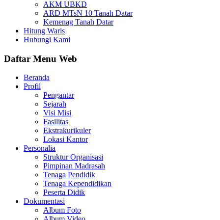
AKM UBKD
ARD MTsN 10 Tanah Datar
Kemenag Tanah Datar
Hitung Waris
Hubungi Kami
Daftar Menu Web
Beranda
Profil
Pengantar
Sejarah
Visi Misi
Fasilitas
Ekstrakurikuler
Lokasi Kantor
Personalia
Struktur Organisasi
Pimpinan Madrasah
Tenaga Pendidik
Tenaga Kependidikan
Peserta Didik
Dokumentasi
Album Foto
Album Video