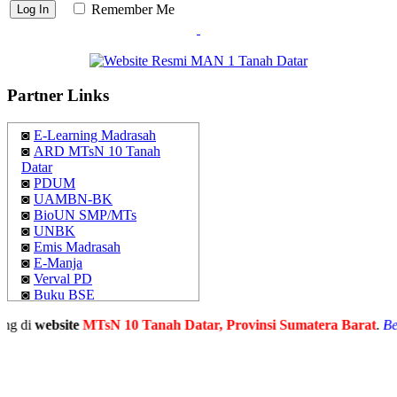
Remember Me
Partner Links
◙
E-Learning Madrasah
◙
ARD MTsN 10 Tanah
Datar
◙
PDUM
◙
UAMBN-BK
◙
BioUN SMP/MTs
◙
UNBK
◙
Emis Madrasah
◙
E-Manja
◙
Verval PD
◙
Buku BSE
◙
Simpatika
g di
website
MTsN 10 Tanah Datar, Provinsi Sumatera Barat
.
Berj
◙
Kemenag Sumbar
◙
Pemkab Tanah Datar
◙
Kemenag Tanah Datar
◙
MAN 1 Tanah Datar
◙
MTsN 6 Tanah Datar