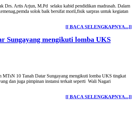
ak Drs. Artis Arjun, M.Pd selaku kabid pendidikan madrasah. Dalam
nag,pemda solok baik bersifat moril,fisik sarpras untuk kegiatan
[[ BACA SELENGKAPNYA...]]
tar Sungayang mengikuti lomba UKS
pan MTsN 10 Tanah Datar Sungayang mengikuti lomba UKS tingkat
g dan juga pimpinan instansi terkait seperti Wali Nagari
[[ BACA SELENGKAPNYA...]]