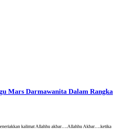
Lagu Mars Darmawanita Dalam Rangka
meneriakkan kalimat Allahhu akbar….Allahhu Akbar….ketika