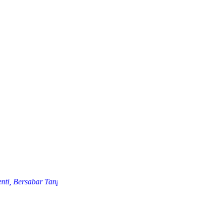
Bersabar Tanpa Batas, Menuju Madrasah Hebat Bermartabat