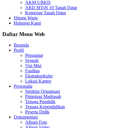
AKM UBKD
ARD MTsN 10 Tanah Datar
Kemenag Tanah Datar
Hitung Waris
Hubungi Kami
Daftar Menu Web
Beranda
Profil
Pengantar
Sejarah
Visi Misi
Fasilitas
Ekstrakurikuler
Lokasi Kantor
Personalia
Struktur Organisasi
Pimpinan Madrasah
Tenaga Pendidik
Tenaga Kependidikan
Peserta Didik
Dokumentasi
Album Foto
Album Video