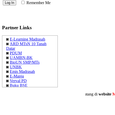
Remember Me
Partner Links
◙
E-Learning Madrasah
◙
ARD MTsN 10 Tanah
Datar
◙
PDUM
◙
UAMBN-BK
◙
BioUN SMP/MTs
◙
UNBK
◙
Emis Madrasah
◙
E-Manja
◙
Verval PD
◙
Buku BSE
◙
Simpatika
Selamat datang di
website
MTsN 1
◙
Kemenag Sumbar
◙
Pemkab Tanah Datar
◙
Kemenag Tanah Datar
◙
MAN 1 Tanah Datar
◙
MTsN 6 Tanah Datar