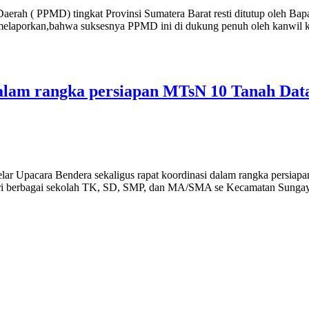
rah ( PPMD) tingkat Provinsi Sumatera Barat resti ditutup oleh Bap
laporkan,bahwa suksesnya PPMD ini di dukung penuh oleh kanwil keme
alam rangka persiapan MTsN 10 Tanah Da
r Upacara Bendera sekaligus rapat koordinasi dalam rangka persia
 dari berbagai sekolah TK, SD, SMP, dan MA/SMA se Kecamatan Sungayan