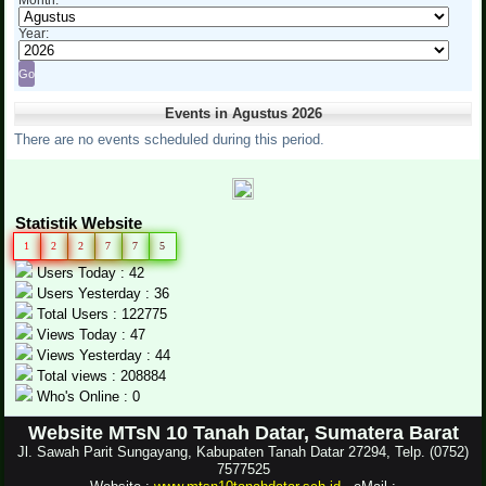
Year:
Events in Agustus 2026
There are no events scheduled during this period.
Statistik Website
1
2
2
7
7
5
Users Today : 42
Users Yesterday : 36
Total Users : 122775
Views Today : 47
Views Yesterday : 44
Total views : 208884
Who's Online : 0
Website MTsN 10 Tanah Datar, Sumatera Barat
Jl. Sawah Parit Sungayang, Kabupaten Tanah Datar 27294, Telp. (0752)
7577525