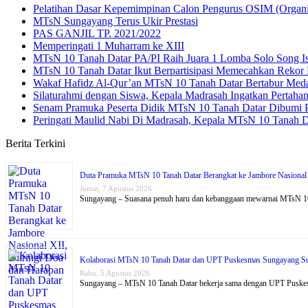
Pelatihan Dasar Kepemimpinan Calon Pengurus OSIM (Organi
MTsN Sungayang Terus Ukir Prestasi
PAS GANJIL TP. 2021/2022
Memperingati 1 Muharram ke XIII
MTsN 10 Tanah Datar PA/PI Raih Juara 1 Lomba Solo Song I
MTsN 10 Tanah Datar Ikut Berpartisipasi Memecahkan Rekor 
Wakaf Hafidz Al-Qur’an MTsN 10 Tanah Datar Bertabur Medal
Silaturahmi dengan Siswa, Kepala Madrasah Ingatkan Pertahan
Senam Pramuka Peserta Didik MTsN 10 Tanah Datar Dibumi
Peringati Maulid Nabi Di Madrasah, Kepala MTsN 10 Tanah 
Berita Terkini
Duta Pramuka MTsN 10 Tanah Datar Berangkat ke Jambore Nasional 
Jumat, 7 Agustus 2026
Sungayang – Suasana penuh haru dan kebanggaan mewarnai MTsN 10
Kolaborasi MTsN 10 Tanah Datar dan UPT Puskesmas Sungayang Su
Rabu, 5 Agustus 2026
Sungayang – MTsN 10 Tanah Datar bekerja sama dengan UPT Puske