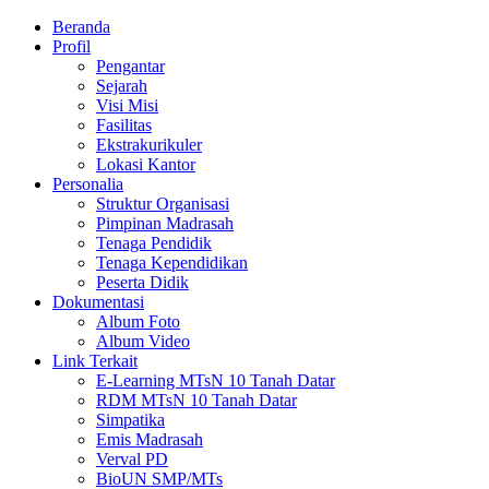
Beranda
Profil
Pengantar
Sejarah
Visi Misi
Fasilitas
Ekstrakurikuler
Lokasi Kantor
Personalia
Struktur Organisasi
Pimpinan Madrasah
Tenaga Pendidik
Tenaga Kependidikan
Peserta Didik
Dokumentasi
Album Foto
Album Video
Link Terkait
E-Learning MTsN 10 Tanah Datar
RDM MTsN 10 Tanah Datar
Simpatika
Emis Madrasah
Verval PD
BioUN SMP/MTs