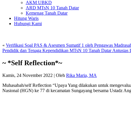
AKM UBKD
ARD MTsN 10 Tanah Datar
Kemenag Tanah Datar
Hitung Waris
Hubungi Kami
«
Verifikasi Soal PAS & Asesmen Sumatif 1 oleh Pengawas Madra
Pendidik dan Tenaga Kependidikan MTsN 10 Tanah Datar Antusias 
~ *Self Reflection*~
Kamis, 24 November 2022
|
Oleh
Rika Maria, MA
Muhasabah/self Reflection “Upaya Yang dilakukan untuk mengevaluas
Nasional (HGN) ke 77 di kecamatan Sungayang bersama Ustadz Angk