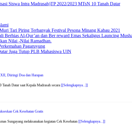
sasi Siswa Intra Madrasah)TP 2022/2023 MTsN 10 Tanah Datar
slami
Muri Tari Piring Terbanyak Festival Pesona Minang Kabau 2021
i Berhias Al-Qur’an dan Ber reward Emas Sekaligus Launcing Mushaf
kan Nilai -Nilai Ramadhan.
 Perkemahan Pagaruyung
Datar Juga Tutup PLB Mahasiswa UIN
XII, Diiringi Doa dan Harapan
 Tanah Datar saat Kepala Madrasah secara
[[Selengkapnya...]]
kseskan Cek Kesehatan Gratis
smas Sungayang melaksanakan kegiatan Cek Kesehatan
[[Selengkapnya...]]