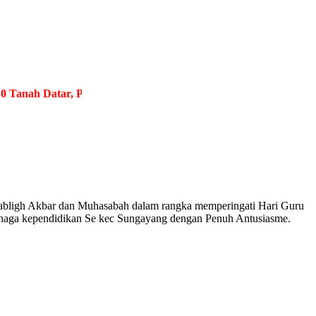
h Datar, Provinsi Sumatera Barat
.
Berjuang Tiada Henti, Bersab
 Tabligh Akbar dan Muhasabah dalam rangka memperingati Hari Guru
enaga kependidikan Se kec Sungayang dengan Penuh Antusiasme.