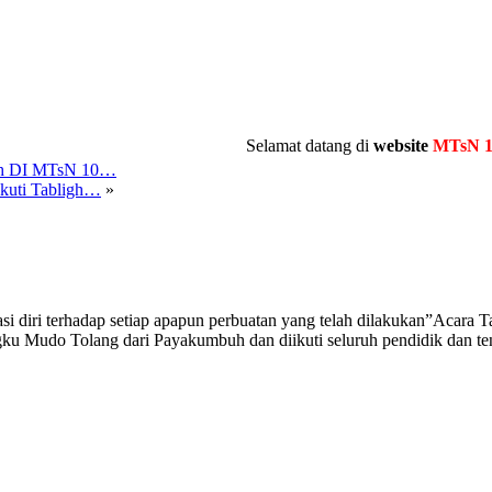
Selamat datang di
website
MTsN 10 Tana
sah DI MTsN 10…
Ikuti Tabligh…
»
i diri terhadap setiap apapun perbuatan yang telah dilakukan”Acara
u Mudo Tolang dari Payakumbuh dan diikuti seluruh pendidik dan t