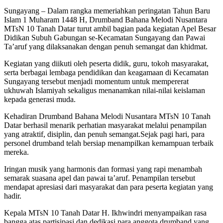
Sungayang – Dalam rangka memeriahkan peringatan Tahun Baru
Islam 1 Muharam 1448 H, Drumband Bahana Melodi Nusantara
MTsN 10 Tanah Datar turut ambil bagian pada kegiatan Apel Besar
Didikan Subuh Gabungan se-Kecamatan Sungayang dan Pawai
Ta’aruf yang dilaksanakan dengan penuh semangat dan khidmat.
Kegiatan yang diikuti oleh peserta didik, guru, tokoh masyarakat,
serta berbagai lembaga pendidikan dan keagamaan di Kecamatan
Sungayang tersebut menjadi momentum untuk mempererat
ukhuwah Islamiyah sekaligus menanamkan nilai-nilai keislaman
kepada generasi muda.
Kehadiran Drumband Bahana Melodi Nusantara MTsN 10 Tanah
Datar berhasil menarik perhatian masyarakat melalui penampilan
yang atraktif, disiplin, dan penuh semangat.Sejak pagi hari, para
personel drumband telah bersiap menampilkan kemampuan terbaik
mereka.
Iringan musik yang harmonis dan formasi yang rapi menambah
semarak suasana apel dan pawai ta’aruf. Penampilan tersebut
mendapat apresiasi dari masyarakat dan para peserta kegiatan yang
hadir.
Kepala MTsN 10 Tanah Datar H. Ikhwindri menyampaikan rasa
bangga atas partisipasi dan dedikasi para anggota drumband yang