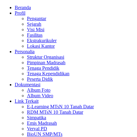
Beranda
Profil
Pengantar
Sejarah
Visi Misi
Fasilitas
Ekstrakurikuler
Lokasi Kantor
Personalia
Struktur Organisasi
Pimpinan Madrasah
Tenaga Pendidik
Tenaga Kependidikan
Peserta Didik
Dokumentasi
Album Foto
Album Video
Link Terkait
E-Learning MTsN 10 Tanah Datar
RDM MTsN 10 Tanah Datar
Simpatika
Emis Madrasah
Verval PD
BioUN SMP/MTs