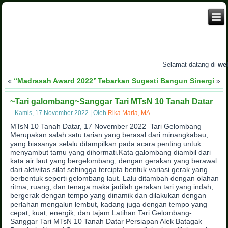
Selamat datang di
websi
«
“Madrasah Award 2022”
Tebarkan Sugesti Bangun Sinergi
»
~Tari galombang~Sanggar Tari MTsN 10 Tanah Datar
Kamis, 17 November 2022
|
Oleh
Rika Maria, MA
MTsN 10 Tanah Datar, 17 November 2022_Tari Gelombang
Merupakan salah satu tarian yang berasal dari minangkabau,
yang biasanya selalu ditampilkan pada acara penting untuk
menyambut tamu yang dihormati.Kata galombang diambil dari
kata air laut yang bergelombang, dengan gerakan yang berawal
dari aktivitas silat sehingga tercipta bentuk variasi gerak yang
berbentuk seperti gelombang laut. Lalu ditambah dengan olahan
ritma, ruang, dan tenaga maka jadilah gerakan tari yang indah,
bergerak dengan tempo yang dinamik dan dilakukan dengan
perlahan mengalun lembut, kadang juga dengan tempo yang
cepat, kuat, energik, dan tajam.Latihan Tari Gelombang-
Sanggar Tari MTsN 10 Tanah Datar Persiapan Alek Batagak