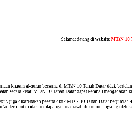
Selamat datang di
website
MTsN 10 Tanah 
ksanaan khatam al-quran bersama di MTsN 10 Tanah Datar tidak berjalan
atan secara ketat, MTsN 10 Tanah Datar dapat kembali mengadakan kh
ut, juga dikarenakan peserta didik MTsN 10 Tanah Datar berjumlah 4
r’an tersebut diadakan dilapangan madrasah dipimpin langsung oleh k