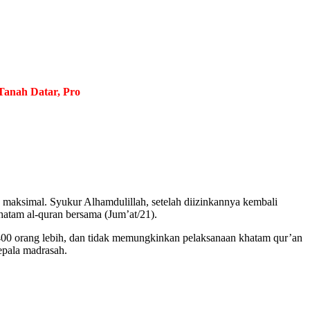
Datar, Provinsi Sumatera Barat
.
Berjuang Tiada Henti, Bersabar 
 maksimal. Syukur Alhamdulillah, setelah diizinkannya kembali
atam al-quran bersama (Jum’at/21).
00 orang lebih, dan tidak memungkinkan pelaksanaan khatam qur’an
epala madrasah.