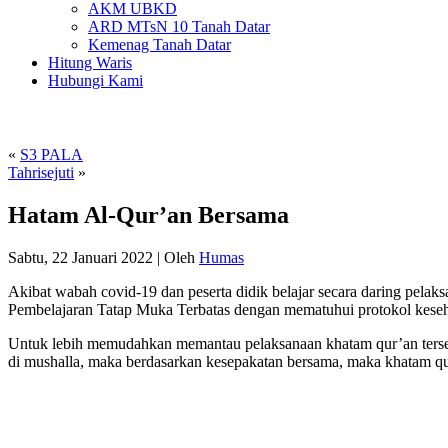
AKM UBKD
ARD MTsN 10 Tanah Datar
Kemenag Tanah Datar
Hitung Waris
Hubungi Kami
«
S3 PALA
Tahrisejuti
»
Hatam Al-Qur’an Bersama
Sabtu, 22 Januari 2022
|
Oleh
Humas
Akibat wabah covid-19 dan peserta didik belajar secara daring pela
Pembelajaran Tatap Muka Terbatas dengan mematuhui protokol keseh
Untuk lebih memudahkan memantau pelaksanaan khatam qur’an terseb
di mushalla, maka berdasarkan kesepakatan bersama, maka khatam qu