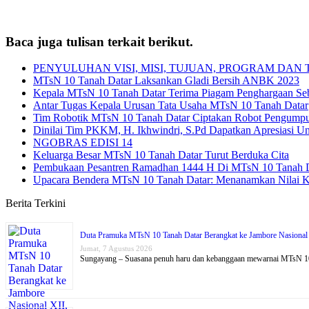
Baca juga tulisan terkait berikut.
PENYULUHAN VISI, MISI, TUJUAN, PROGRAM DAN T
MTsN 10 Tanah Datar Laksankan Gladi Bersih ANBK 2023
Kepala MTsN 10 Tanah Datar Terima Piagam Penghargaan Seba
Antar Tugas Kepala Urusan Tata Usaha MTsN 10 Tanah Datar
Tim Robotik MTsN 10 Tanah Datar Ciptakan Robot Pengumpu
Dinilai Tim PKKM, H. Ikhwindri, S.Pd Dapatkan Apresiasi 
NGOBRAS EDISI 14
Keluarga Besar MTsN 10 Tanah Datar Turut Berduka Cita
Pembukaan Pesantren Ramadhan 1444 H Di MTsN 10 Tanah 
Upacara Bendera MTsN 10 Tanah Datar: Menanamkan Nilai K
Berita Terkini
Duta Pramuka MTsN 10 Tanah Datar Berangkat ke Jambore Nasional 
Jumat, 7 Agustus 2026
Sungayang – Suasana penuh haru dan kebanggaan mewarnai MTsN 10