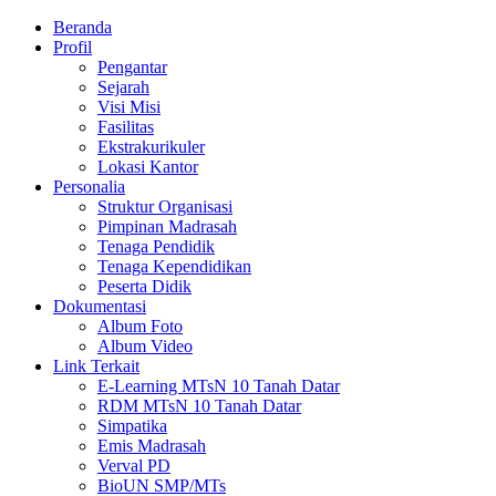
Beranda
Profil
Pengantar
Sejarah
Visi Misi
Fasilitas
Ekstrakurikuler
Lokasi Kantor
Personalia
Struktur Organisasi
Pimpinan Madrasah
Tenaga Pendidik
Tenaga Kependidikan
Peserta Didik
Dokumentasi
Album Foto
Album Video
Link Terkait
E-Learning MTsN 10 Tanah Datar
RDM MTsN 10 Tanah Datar
Simpatika
Emis Madrasah
Verval PD
BioUN SMP/MTs