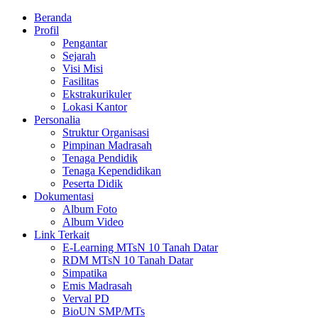
Beranda
Profil
Pengantar
Sejarah
Visi Misi
Fasilitas
Ekstrakurikuler
Lokasi Kantor
Personalia
Struktur Organisasi
Pimpinan Madrasah
Tenaga Pendidik
Tenaga Kependidikan
Peserta Didik
Dokumentasi
Album Foto
Album Video
Link Terkait
E-Learning MTsN 10 Tanah Datar
RDM MTsN 10 Tanah Datar
Simpatika
Emis Madrasah
Verval PD
BioUN SMP/MTs