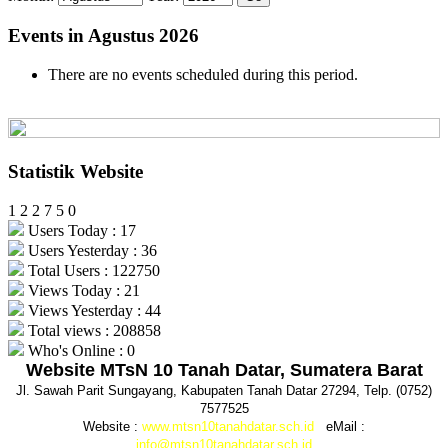
Events in Agustus 2026
There are no events scheduled during this period.
Statistik Website
1
2
2
7
5
0
Users Today : 17
Users Yesterday : 36
Total Users : 122750
Views Today : 21
Views Yesterday : 44
Total views : 208858
Who's Online : 0
Website MTsN 10 Tanah Datar, Sumatera Barat
Jl. Sawah Parit Sungayang, Kabupaten Tanah Datar 27294, Telp. (0752)
7577525
Website :
www.mtsn10tanahdatar.sch.id
eMail :
info@mtsn10tanahdatar.sch.id