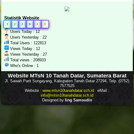
Statistik Website
1
2
2
8
1
3
Users Today : 12
Users Yesterday : 22
Total Users : 122813
Views Today : 12
Views Yesterday : 27
Total views : 208933
Who's Online : 1
Website MTsN 10 Tanah Datar, Sumatera Barat
Jl. Sawah Parit Sungayang, Kabupaten Tanah Datar 27294, Telp. (0752)
7577525
Website :
www.mtsn10tanahdatar.sch.id
eMail :
info@mtsn10tanahdatar.sch.id
Designed by
Iing Samsudin