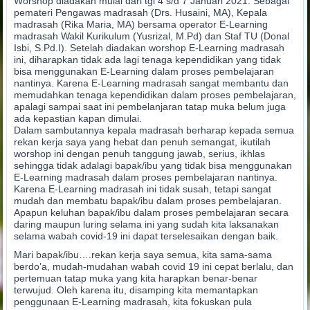
Worshop diadakan mulai dari tgl 4 s/d 7 Januari 2021. Sebagai
pemateri Pengawas madrasah (Drs. Husaini, MA), Kepala
madrasah (Rika Maria, MA) bersama operator E-Learning
madrasah Wakil Kurikulum (Yusrizal, M.Pd) dan Staf TU (Donal
Isbi, S.Pd.I). Setelah diadakan worshop E-Learning madrasah
ini, diharapkan tidak ada lagi tenaga kependidikan yang tidak
bisa menggunakan E-Learning dalam proses pembelajaran
nantinya. Karena E-Learning madrasah sangat membantu dan
memudahkan tenaga kependidikan dalam proses pembelajaran,
apalagi sampai saat ini pembelanjaran tatap muka belum juga
ada kepastian kapan dimulai.
Dalam sambutannya kepala madrasah berharap kepada semua
rekan kerja saya yang hebat dan penuh semangat, ikutilah
worshop ini dengan penuh tanggung jawab, serius, ikhlas
sehingga tidak adalagi bapak/ibu yang tidak bisa menggunakan
E-Learning madrasah dalam proses pembelajaran nantinya.
Karena E-Learning madrasah ini tidak susah, tetapi sangat
mudah dan membatu bapak/ibu dalam proses pembelajaran.
Apapun keluhan bapak/ibu dalam proses pembelajaran secara
daring maupun luring selama ini yang sudah kita laksanakan
selama wabah covid-19 ini dapat terselesaikan dengan baik.
Mari bapak/ibu….rekan kerja saya semua, kita sama-sama
berdo’a, mudah-mudahan wabah covid 19 ini cepat berlalu, dan
pertemuan tatap muka yang kita harapkan benar-benar
terwujud. Oleh karena itu, disamping kita memantapkan
penggunaan E-Learning madrasah, kita fokuskan pula