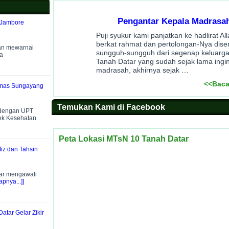
Pengantar Kepala Madrasa
 Jambore
Puji syukur kami panjatkan ke hadlirat A
berkat rahmat dan pertolongan-Nya dise
an mewarnai
sungguh-sungguh dari segenap keluarg
a
Tanah Datar yang sudah sejak lama ingin
madrasah, akhirnya sejak …
<<Baca
smas Sungayang
Temukan Kami di Facebook
 dengan UPT
ek Kesehatan
Peta Lokasi MTsN 10 Tanah Datar
iz dan Tahsin
ar mengawali
pnya...]]
atar Gelar Zikir