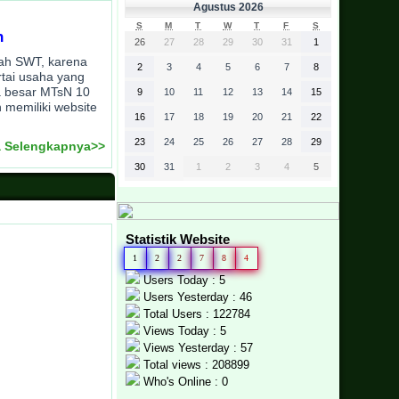
Agustus 2026
S
M
T
W
T
F
S
h
26
27
28
29
30
31
1
llah SWT, karena
2
3
4
5
6
7
8
rtai usaha yang
a besar MTsN 10
9
10
11
12
13
14
15
 memiliki website
16
17
18
19
20
21
22
23
24
25
26
27
28
29
 Selengkapnya>>
30
31
1
2
3
4
5
Statistik Website
1
2
2
7
8
4
Users Today : 5
Users Yesterday : 46
Total Users : 122784
Views Today : 5
Views Yesterday : 57
Total views : 208899
Who's Online : 0