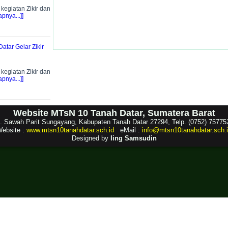
egiatan Zikir dan
pnya...]]
atar Gelar Zikir
egiatan Zikir dan
pnya...]]
Website MTsN 10 Tanah Datar, Sumatera Barat
l. Sawah Parit Sungayang, Kabupaten Tanah Datar 27294, Telp. (0752) 75775
ebsite :
www.mtsn10tanahdatar.sch.id
eMail :
info@mtsn10tanahdatar.sch.
Designed by
Iing Samsudin