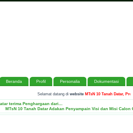
Beranda
Profil
Personalia
Dokumentasi
Selamat datang di
website
MTsN 10 Tanah Datar, Provin
atar terima Penghargaan dari…
MTsN 10 Tanah Datar Adakan Penyampain Visi dan Misi Calon 