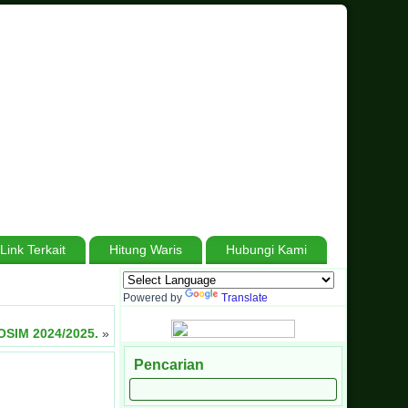
Link Terkait
Hitung Waris
Hubungi Kami
si Sumatera Barat
.
Berjuang Tiada Henti, Bersabar Tanpa Batas, Menuju Ma
Powered by
Translate
OSIM 2024/2025.
»
Pencarian