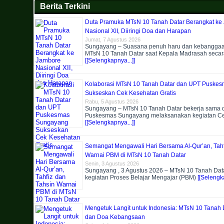
Berita Terkini
Duta Pramuka MTsN 10 Tanah Datar Berangkat ke
Nasional XII, Diiringi Doa dan Harapan
Jumat, 7 Agustus 2026
Sungayang – Suasana penuh haru dan kebangga
MTsN 10 Tanah Datar saat Kepala Madrasah secar
[[Selengkapnya...]]
Kolaborasi MTsN 10 Tanah Datar dan UPT Puske
Sukseskan Cek Kesehatan Gratis
Rabu, 5 Agustus 2026
Sungayang – MTsN 10 Tanah Datar bekerja sama
Puskesmas Sungayang melaksanakan kegiatan C
[[Selengkapnya...]]
Semangat Mengawali Hari Bersama Al-Qur’an, Tahf
Warnai PBM di MTsN 10 Tanah Datar
Senin, 3 Agustus 2026
Sungayang , 3 Agustus 2026 – MTsN 10 Tanah Dat
kegiatan Proses Belajar Mengajar (PBM)
[[Selengka
Mengetuk Langit untuk Indonesia: MTsN 10 Tanah D
dan Doa Kebangsaan