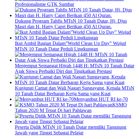
Profesionalisme GTK Sumbar
Dukung Program Tahfis MTsN 10 Tanah Datar, Hj. Djus
Masri dan H. Harry Capri Berikan 450 Al Quran.
Ikut Ambil Bagian Dalam”World Clean Up Day” Wujud
MTsN 10 Tanah Datar Peduli Lingkungan
Menjemput Semangat Hijrah 1448 H: MTsN 10 Tanah Datar
Ajak Siswa Perbaiki Diri dan Tingkatkan Prestasi
Kunjungi Camat dan Wali Nagari Sungayang, Kepala MTsN
10 Tanah Datar Berharap Kerja Sama yang Kuat
Menyambut HUT RI ke-70
KSMO
Tahun 2020 M Tepat Di hari Pahlawan
Peserta Didik MTsN 10 Tanah Datar memiliki Tanggung
Jawab yang Tinggi Sebagai Pelajar