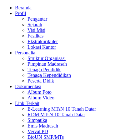
Beranda
Profil
Pengantar
Sejarah
Visi Misi
Fasilitas
Ekstrakurikuler
Lokasi Kantor
Personalia
Struktur Organisasi
Pimpinan Madrasah
Tenaga Pendidik
Tenaga Kependidikan
Peserta Didik
Dokumentasi
Album Foto
Album Video
Link Terkait
E-Learning MTsN 10 Tanah Datar
RDM MTsN 10 Tanah Datar
Simpatika
Emis Madrasah
Verval PD
BioUN SMP/MTs