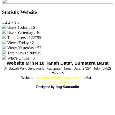
Statistik Website
1
2
2
7
9
5
Users Today : 16
Users Yesterday : 46
Total Users : 122795
Views Today : 21
Views Yesterday : 57
Total views : 208915
Who's Online : 0
Website MTsN 10 Tanah Datar, Sumatera Barat
Jl. Sawah Parit Sungayang, Kabupaten Tanah Datar 27294, Telp. (0752)
7577525
Website :
www.mtsn10tanahdatar.sch.id
eMail :
info@mtsn10tanahdatar.sch.id
Designed by
Iing Samsudin